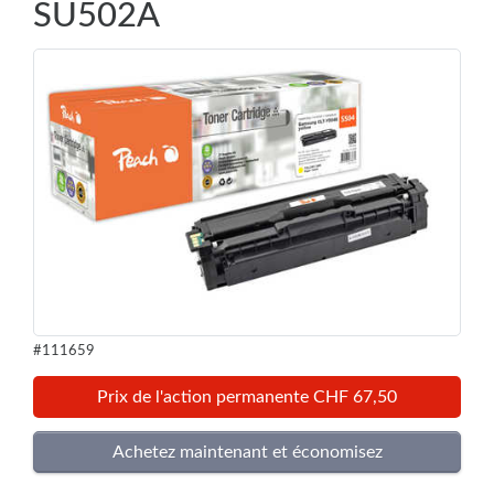
SU502A
#111659
Prix de l'action permanente CHF 67,50