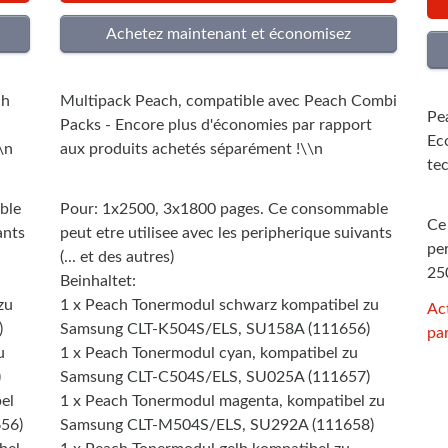
ch
Multipack Peach, compatible avec Peach Combi
Pe
Packs - Encore plus d'économies par rapport
Ec
\n
aux produits achetés séparément !\\n
te
ble
Pour: 1x2500, 3x1800 pages. Ce consommable
Ce
ants
peut etre utilisee avec les peripherique suivants
per
(... et des autres)
25
Beinhaltet:
zu
1 x Peach Tonermodul schwarz kompatibel zu
Ac
)
Samsung CLT-K504S/ELS, SU158A (111656)
par
u
1 x Peach Tonermodul cyan, kompatibel zu
)
Samsung CLT-C504S/ELS, SU025A (111657)
el
1 x Peach Tonermodul magenta, kompatibel zu
56)
Samsung CLT-M504S/ELS, SU292A (111658)