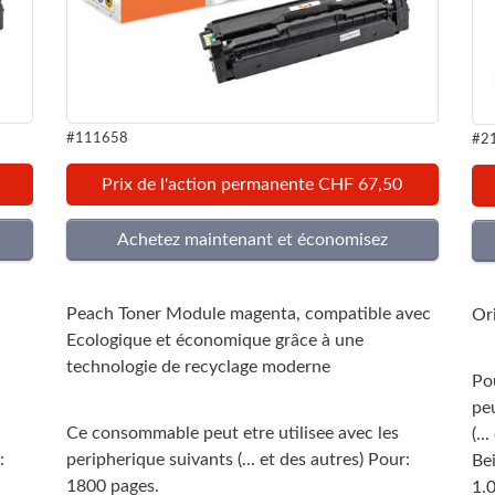
#111658
#2
Prix de l'action permanente CHF 67,50
Peach Toner Module magenta, compatible avec
Or
Ecologique et économique grâce à une
technologie de recyclage moderne
Po
peu
Ce consommable peut etre utilisee avec les
(..
:
peripherique suivants (... et des autres) Pour:
Bei
1800 pages.
1.