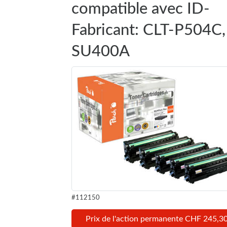
compatible avec ID-
Fabricant: CLT-P504C,
SU400A
#112150
Prix de l'action permanente CHF 245,3