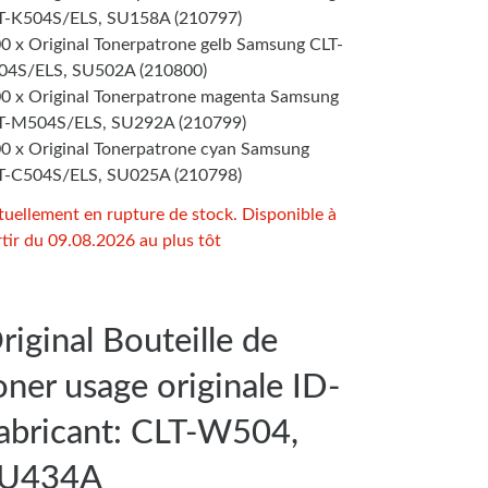
T-K504S/ELS, SU158A (210797)
00 x Original Tonerpatrone gelb Samsung CLT-
04S/ELS, SU502A (210800)
00 x Original Tonerpatrone magenta Samsung
T-M504S/ELS, SU292A (210799)
00 x Original Tonerpatrone cyan Samsung
T-C504S/ELS, SU025A (210798)
tuellement en rupture de stock. Disponible à
tir du 09.08.2026 au plus tôt
riginal Bouteille de
oner usage originale ID-
abricant: CLT-W504,
U434A