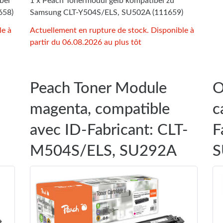
bel
1 x Peach Tonermodul gelb kompatibel zu
658)
Samsung CLT-Y504S/ELS, SU502A (111659)
le à
Actuellement en rupture de stock. Disponible à
partir du 06.08.2026 au plus tôt
Peach Toner Module
O
magenta, compatible
c
avec ID-Fabricant: CLT-
F
M504S/ELS, SU292A
S