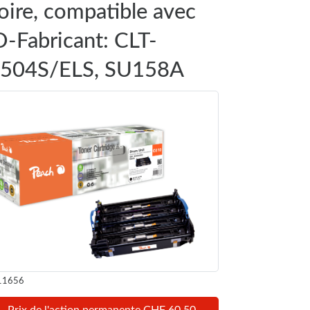
oire, compatible avec
D-Fabricant: CLT-
504S/ELS, SU158A
11656