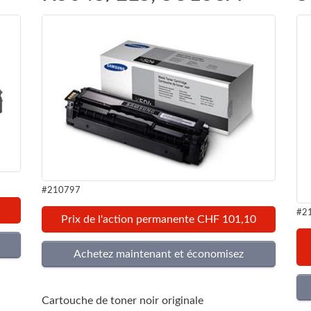
#210797
#2
Prix de l'action permanente CHF 101,10
c
Cartouche de toner noir originale