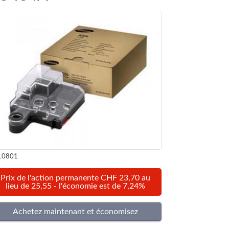
10801
Prix de l'action permanente CHF 23,70 au
lieu de 25,55 - l'économie est de 7,24%