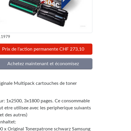
11979
Prix de l'action permanente CHF 273,10
iginale Multipack cartouches de toner
ur: 1x2500, 3x1800 pages. Ce consommable
t etre utilisee avec les peripherique suivants
. et des autres)
nhaltet:
00 x Original Tonerpatrone schwarz Samsung