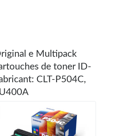
riginal e Multipack
artouches de toner ID-
abricant: CLT-P504C,
U400A