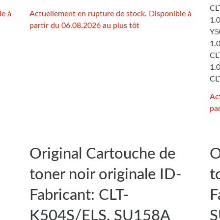
CL
le à
Actuellement en rupture de stock. Disponible à
1.
partir du 06.08.2026 au plus tôt
Y5
1.
CL
1.
CL
Ac
par
Original Cartouche de
O
c
toner noir originale ID-
t
Fabricant: CLT-
F
K504S/ELS, SU158A
S