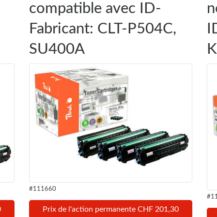
compatible avec ID-
n
Fabricant: CLT-P504C,
I
SU400A
K
#111660
#1
0
Prix de l'action permanente CHF 201,30