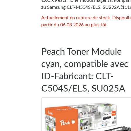
1.00 x Peach Tonermodul magenta, kompati
zu Samsung CLT-M504S/ELS, SU292A (111
Actuellement en rupture de stock. Disponib
partir du 06.08.2026 au plus tôt
Peach Toner Module
cyan, compatible avec
ID-Fabricant: CLT-
C504S/ELS, SU025A