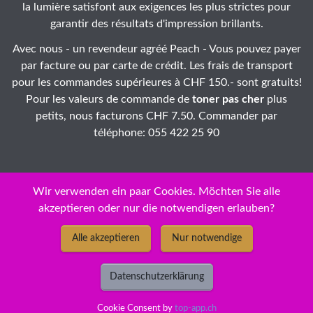
la lumière satisfont aux exigences les plus strictes pour
garantir des résultats d'impression brillants.
Avec nous - un revendeur agréé Peach - Vous pouvez payer
par facture ou par carte de crédit. Les frais de transport
pour les commandes supérieures à CHF 150.- sont gratuits!
Pour les valeurs de commande de
toner pas cher
plus
petits, nous facturons CHF 7.50. Commander par
téléphone: 055 422 25 90
Wir verwenden ein paar Cookies. Möchten Sie alle
akzeptieren oder nur die notwendigen erlauben?
ID: 10-iicbbg-09
Alle akzeptieren
Nur notwendige
© Copyright 2026 - New Economy GmbH / Ricoh MP C 4504
ex A SP 841856 ( ) Toner ❅ cartouches / jet d'encre Peach - prix
Datenschutzerklärung
discount bas permanents pour HP, Epson, Canon, Prix bas
permanents
Cookie Consent by
top-app.ch