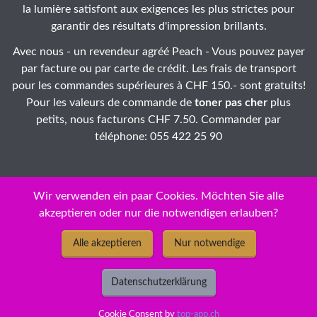
la lumière satisfont aux exigences les plus strictes pour
garantir des résultats d'impression brillants.
Avec nous - un revendeur agréé Peach - Vous pouvez payer
par facture ou par carte de crédit. Les frais de transport
pour les commandes supérieures à CHF 150.- sont gratuits!
Pour les valeurs de commande de
toner pas cher
plus
petits, nous facturons CHF 7.50. Commander par
téléphone: 055 422 25 90
Wir verwenden ein paar Cookies. Möchten Sie alle
akzeptieren oder nur die notwendigen erlauben?
ID: 07-pv5s3m-08
Alle akzeptieren
Nur notwendige
© Copyright 2026 - New Economy GmbH / Panasonic KXF 969
Toner ❅ cartouches / jet d'encre Peach - prix discount bas
Datenschutzerklärung
permanents pour HP, Epson, Canon, OKI, et autres Prix bas
permanents
Cookie Consent by
top-app.ch