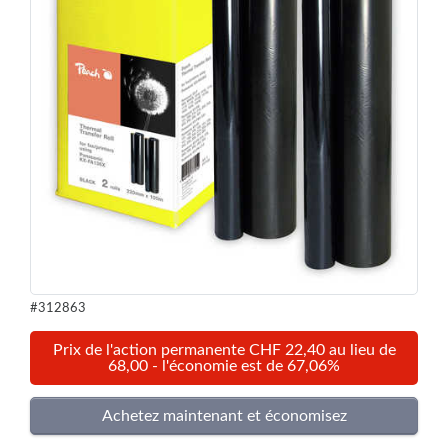
#312863
Prix de l'action permanente CHF 22,40 au lieu de
68,00 - l'économie est de 67,06%