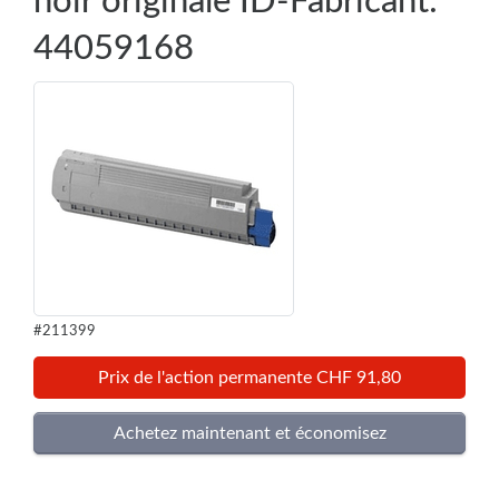
noir originale ID-Fabricant:
44059168
#211399
Prix de l'action permanente CHF 91,80