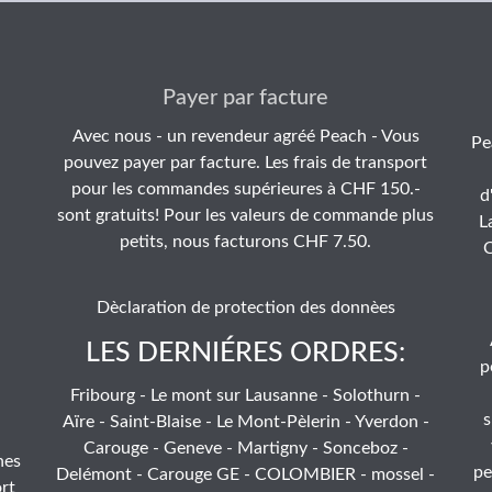
Payer par facture
Avec nous - un revendeur agréé Peach - Vous
Pe
pouvez payer par facture. Les frais de transport
pour les commandes supérieures à CHF 150.-
d
sont gratuits! Pour les valeurs de commande plus
L
petits, nous facturons CHF 7.50.
C
Dèclaration de protection des donnèes
LES DERNIÉRES ORDRES:
p
Fribourg - Le mont sur Lausanne - Solothurn -
s
Aïre - Saint-Blaise - Le Mont-Pèlerin - Yverdon -
Carouge - Geneve - Martigny - Sonceboz -
hes
pe
Delémont - Carouge GE - COLOMBIER - mossel -
rt