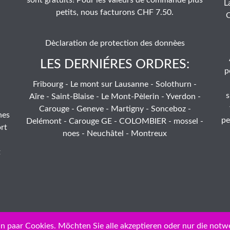
L
petits, nous facturons CHF 7.50.
C
Dèclaration de protection des donnèes
LES DERNIÉRES ORDRES:
p
Fribourg - Le mont sur Lausanne - Solothurn -
s
Aïre - Saint-Blaise - Le Mont-Pèlerin - Yverdon -
Carouge - Geneve - Martigny - Sonceboz -
hes
pe
Delémont - Carouge GE - COLOMBIER - mossel -
rt
noes - Neuchâtel - Montreux
t
n paar Cookies. Möchten Sie alle akzeptieren oder nur die notw