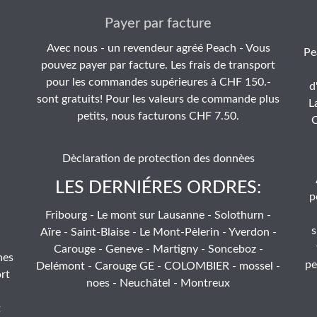
Payer par facture
Avec nous - un revendeur agréé Peach - Vous
Pe
pouvez payer par facture. Les frais de transport
pour les commandes supérieures à CHF 150.-
d
sont gratuits! Pour les valeurs de commande plus
L
petits, nous facturons CHF 7.50.
C
Dèclaration de protection des donnèes
LES DERNIÉRES ORDRES:
p
Fribourg - Le mont sur Lausanne - Solothurn -
s
Aïre - Saint-Blaise - Le Mont-Pèlerin - Yverdon -
Carouge - Geneve - Martigny - Sonceboz -
hes
pe
Delémont - Carouge GE - COLOMBIER - mossel -
rt
noes - Neuchâtel - Montreux
t