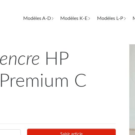
Modèles A-D
Modèles K-E
Modèles L-P
M
d'encre
HP
 Premium C
Saisir article