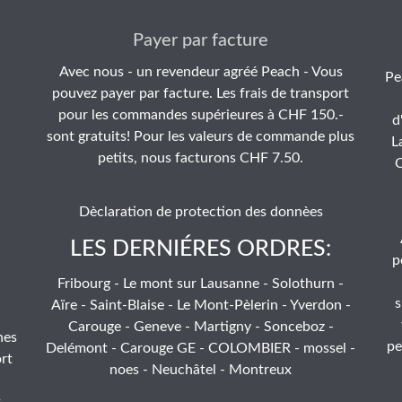
Payer par facture
Avec nous - un revendeur agréé Peach - Vous
Pe
pouvez payer par facture. Les frais de transport
pour les commandes supérieures à CHF 150.-
d
sont gratuits! Pour les valeurs de commande plus
L
petits, nous facturons CHF 7.50.
C
Dèclaration de protection des donnèes
LES DERNIÉRES ORDRES:
p
Fribourg - Le mont sur Lausanne - Solothurn -
s
Aïre - Saint-Blaise - Le Mont-Pèlerin - Yverdon -
Carouge - Geneve - Martigny - Sonceboz -
hes
pe
Delémont - Carouge GE - COLOMBIER - mossel -
rt
noes - Neuchâtel - Montreux
t