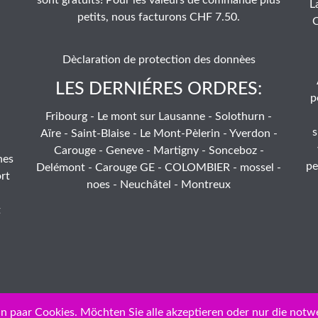
L
petits, nous facturons CHF 7.50.
C
Dèclaration de protection des donnèes
LES DERNIÉRES ORDRES:
p
Fribourg - Le mont sur Lausanne - Solothurn -
s
Aïre - Saint-Blaise - Le Mont-Pèlerin - Yverdon -
Carouge - Geneve - Martigny - Sonceboz -
hes
pe
Delémont - Carouge GE - COLOMBIER - mossel -
rt
noes - Neuchâtel - Montreux
t
n paar Cookies. Möchten Sie alle akzeptieren oder nur die notw