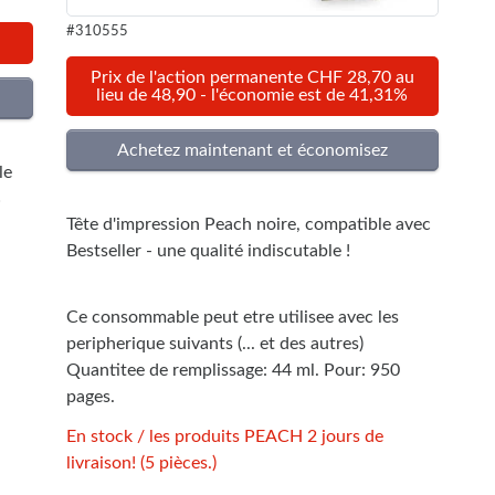
#310555
Prix de l'action permanente CHF 28,70 au
lieu de 48,90 - l'économie est de 41,31%
le
%
Tête d'impression Peach noire, compatible avec
Bestseller - une qualité indiscutable !
Ce consommable peut etre utilisee avec les
peripherique suivants (... et des autres)
Quantitee de remplissage: 44 ml. Pour: 950
pages.
En stock / les produits PEACH 2 jours de
livraison! (5 pièces.)