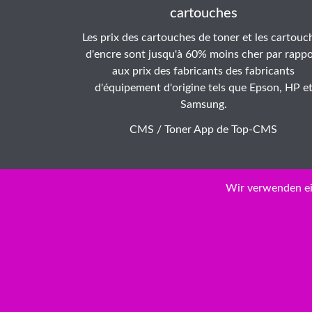
cartouches
Les prix des cartouches de toner et les cartouc
d'encre sont jusqu'à 60% moins cher par rappo
aux prix des fabricants des fabricants
d'équipement d'origine tels que Epson, HP e
Samsung.
CMS / Toner App de
Top-CMS
Wir verwenden ei
© Copyr
( No2