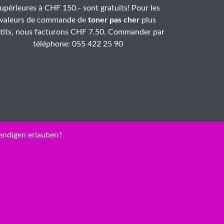
upérieures à CHF 150.- sont gratuits! Pour les
valeurs de commande de
toner pas cher
plus
tits, nous facturons CHF 7.50. Commander par
téléphone: 055 422 25 90
endigen erlauben?
, C1823D
nt bas