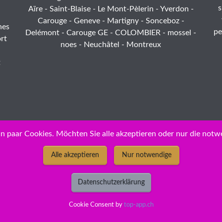
s
Aïre - Saint-Blaise - Le Mont-Pèlerin - Yverdon -
Carouge - Geneve - Martigny - Sonceboz -
hes
pe
Delémont - Carouge GE - COLOMBIER - mossel -
rt
noes - Neuchâtel - Montreux
t
n paar Cookies. Möchten Sie alle akzeptieren oder nur die notw
Alle akzeptieren
Nur notwendige
ID: 21-4fop6n-07
ight 2026 - New Economy GmbH / HP OfficeJet R 80 XI No. 23
Datenschutzerklärung
3C1823D ) Toner ❅ cartouches / jet d'encre Peach - prix discou
permanents pour Prix bas permanents
Cookie Consent by
top-app.ch