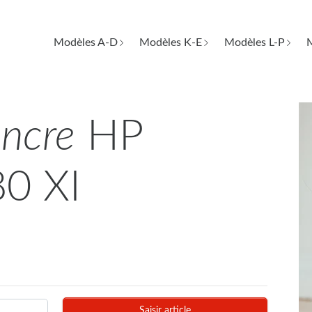
Modèles A-D
Modèles K-E
Modèles L-P
M
encre
HP
80 XI
Saisir article