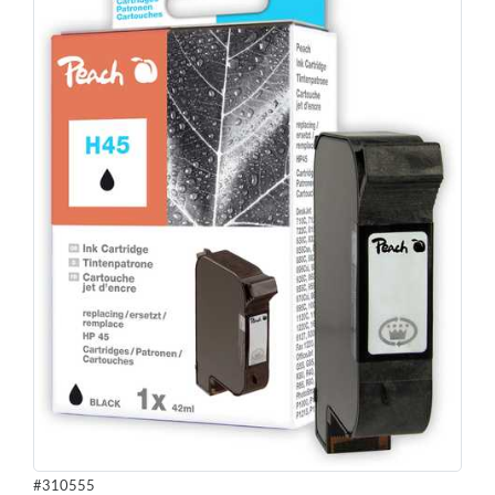
#310555