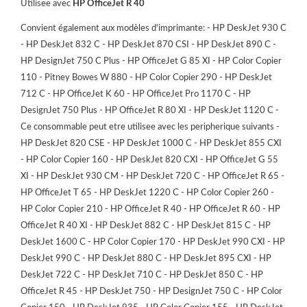
Utilisee avec
HP OfficeJet R 40
Convient également aux modèles d'imprimante: - HP DeskJet 930 C
- HP DeskJet 832 C - HP DeskJet 870 CSI - HP DeskJet 890 C -
HP DesignJet 750 C Plus - HP OfficeJet G 85 XI - HP Color Copier
110 - Pitney Bowes W 880 - HP Color Copier 290 - HP DeskJet
712 C - HP OfficeJet K 60 - HP OfficeJet Pro 1170 C - HP
DesignJet 750 Plus - HP OfficeJet R 80 XI - HP DeskJet 1120 C -
Ce consommable peut etre utilisee avec les peripherique suivants -
HP DeskJet 820 CSE - HP DeskJet 1000 C - HP DeskJet 855 CXI
- HP Color Copier 160 - HP DeskJet 820 CXI - HP OfficeJet G 55
XI - HP DeskJet 930 CM - HP DeskJet 720 C - HP OfficeJet R 65 -
HP OfficeJet T 65 - HP DeskJet 1220 C - HP Color Copier 260 -
HP Color Copier 210 - HP OfficeJet R 40 - HP OfficeJet R 60 - HP
OfficeJet R 40 XI - HP DeskJet 882 C - HP DeskJet 815 C - HP
DeskJet 1600 C - HP Color Copier 170 - HP DeskJet 990 CXI - HP
DeskJet 990 C - HP DeskJet 880 C - HP DeskJet 895 CXI - HP
DeskJet 722 C - HP DeskJet 710 C - HP DeskJet 850 C - HP
OfficeJet R 45 - HP DeskJet 750 - HP DesignJet 750 C - HP Color