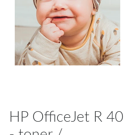
HP OfficeJet R 40
- toner /