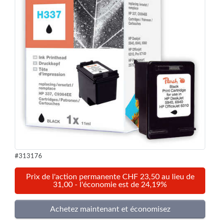
#313176
Prix de l'action permanente CHF 23,50 au lieu de
31,00 - l'économie est de 24,19%