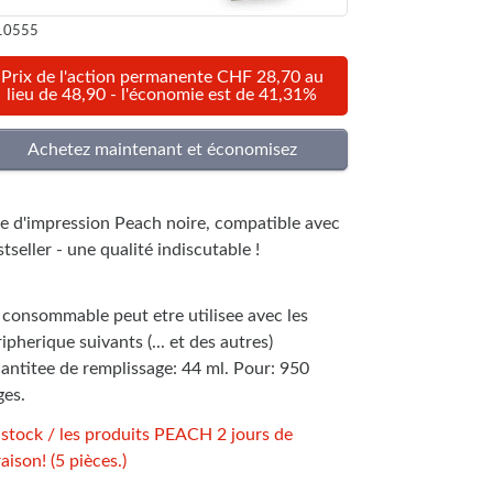
10555
Prix de l'action permanente CHF 28,70 au
lieu de 48,90 - l'économie est de 41,31%
te d'impression Peach noire, compatible avec
tseller - une qualité indiscutable !
 consommable peut etre utilisee avec les
ipherique suivants (... et des autres)
antitee de remplissage: 44 ml. Pour: 950
ges.
 stock / les produits PEACH 2 jours de
raison! (5 pièces.)