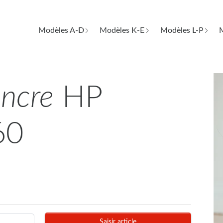
Modèles A-D
Modèles K-E
Modèles L-P
M
encre
HP
60
Saisir article