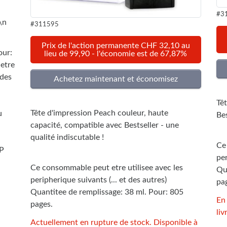
#3
\n
#311595
Prix de l'action permanente CHF 32,10 au
our:
lieu de 99,90 - l'économie est de 67,87%
etre
 des
Tê
Tête d'impression Peach couleur, haute
u
Bes
capacité, compatible avec Bestseller - une
qualité indiscutable !
Ce
HP
per
Ce consommable peut etre utilisee avec les
Qu
peripherique suivants (... et des autres)
pa
Quantitee de remplissage: 38 ml. Pour: 805
En
pages.
liv
Actuellement en rupture de stock. Disponible à