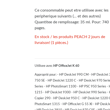
Ce consommable peut etre utilisee avec les
peripherique suivants (... et des autres)
Quantitee de remplissage: 35 ml. Pour: 740
pages.
En stock / les produits PEACH 2 jours de
livraison! (1 pièces.)
Utilisee avec
HP OfficeJet K 60
Approprié pour: - HP DeskJet 990 CM - HP DeskJet 
750 SE - HP DeskJet 1220 C - HP DeskJet 970 Serie
Series - HP PhotoSmart 1100 - HP PSC 950 Series - 
1215 - HP DeskJet 9300 - HP DeskJet 990 Series - 
Copier 290 - HP DeskJet 950 C - HP DeskJet 1220 C
PhotoSmart 1315 - HP OfficeJet G 55 XI - HP DeskJ
- HP DeskJet 3810 - HP DeskJet 970 CSE - HP Desk