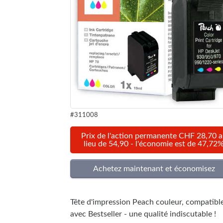
#311008
Prix de l'action permanente CHF 28,70 
lieu de 54,90 - l'économie est de 47,72
Tête d'impression Peach couleur, compatibl
avec Bestseller - une qualité indiscutable !