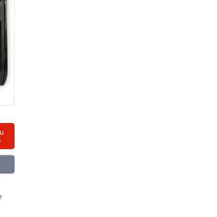
au
%
e