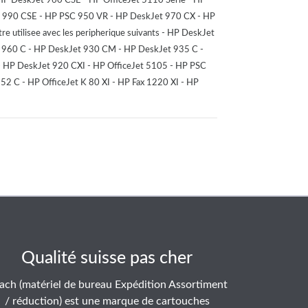
et 990 CSE - HP PSC 950 VR - HP DeskJet 970 CX - HP
 utilisee avec les peripherique suivants - HP DeskJet
t 960 C - HP DeskJet 930 CM - HP DeskJet 935 C -
HP DeskJet 920 CXI - HP OfficeJet 5105 - HP PSC
52 C - HP OfficeJet K 80 XI - HP Fax 1220 XI - HP
Qualité suisse pas cher
ach (matériel de bureau Expédition Assortiment
/ réduction) est une marque de cartouches