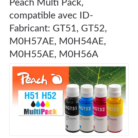
Peach Multi Pack,
compatible avec ID-
Fabricant: GT51, GT52,
M0H57AE, M0H54AE,
M0H55AE, M0H56A