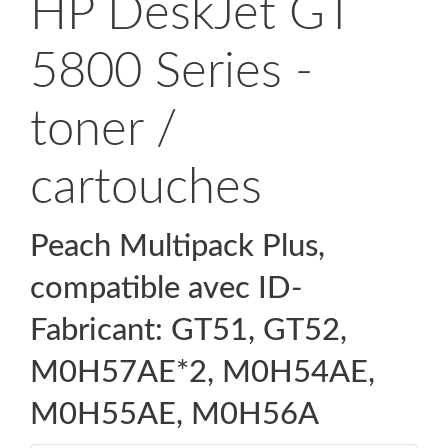
HP DeskJet GT
5800 Series -
toner /
cartouches
Peach Multipack Plus,
compatible avec ID-
Fabricant: GT51, GT52,
M0H57AE*2, M0H54AE,
M0H55AE, M0H56A