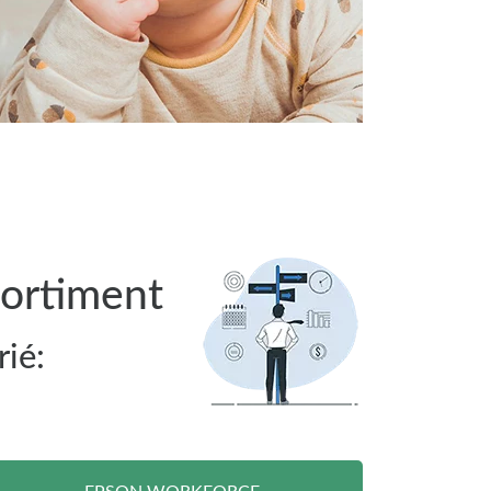
ortiment
ié: