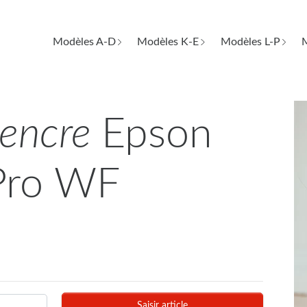
Modèles A-D
Modèles K-E
Modèles L-P
M
d'encre
Epson
Pro WF
Saisir article