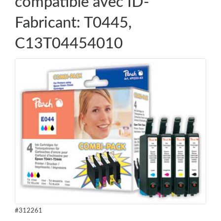
compatible avec ID-
Fabricant: T0445,
C13T04454010
#312261