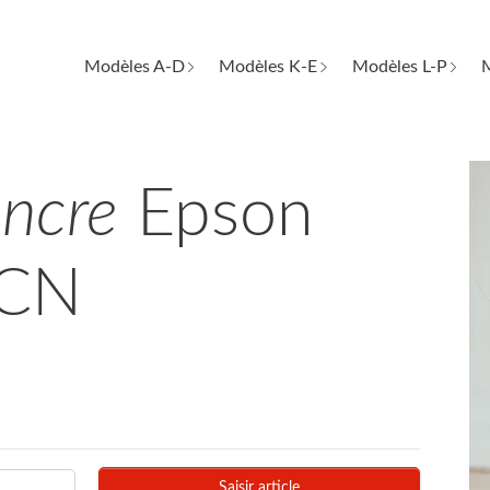
Modèles A-D
Modèles K-E
Modèles L-P
M
encre
Epson
 CN
Saisir article