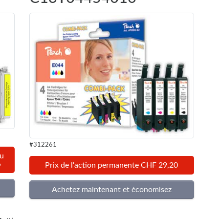
#312261
au
%
Prix de l'action permanente CHF 29,20