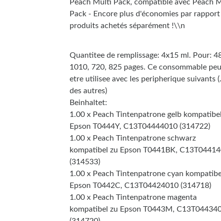
Peach Multi Pack, compatible avec Peach M
Pack - Encore plus d'économies par rapport
produits achetés séparément !\\n
Quantitee de remplissage: 4x15 ml. Pour: 4
1010, 720, 825 pages. Ce consommable peu
etre utilisee avec les peripherique suivants (.
des autres)
Beinhaltet:
1.00 x Peach Tintenpatrone gelb kompatibe
Epson T0444Y, C13T04444010 (314722)
1.00 x Peach Tintenpatrone schwarz
kompatibel zu Epson T0441BK, C13T0441
(314533)
1.00 x Peach Tintenpatrone cyan kompatibe
Epson T0442C, C13T04424010 (314718)
1.00 x Peach Tintenpatrone magenta
kompatibel zu Epson T0443M, C13T04434
(314720)