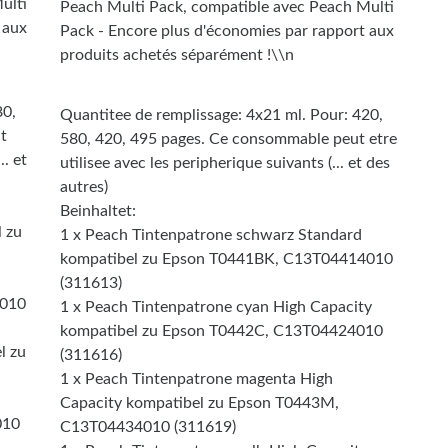
ulti
Peach Multi Pack, compatible avec Peach Multi
 aux
Pack - Encore plus d'économies par rapport aux
produits achetés séparément !\\n
80,
Quantitee de remplissage: 4x21 ml. Pour: 420,
t
580, 420, 495 pages. Ce consommable peut etre
.. et
utilisee avec les peripherique suivants (... et des
autres)
Beinhaltet:
l zu
1 x Peach Tintenpatrone schwarz Standard
kompatibel zu Epson T0441BK, C13T04414010
(311613)
4010
1 x Peach Tintenpatrone cyan High Capacity
kompatibel zu Epson T0442C, C13T04424010
l zu
(311616)
1 x Peach Tintenpatrone magenta High
Capacity kompatibel zu Epson T0443M,
010
C13T04434010 (311619)