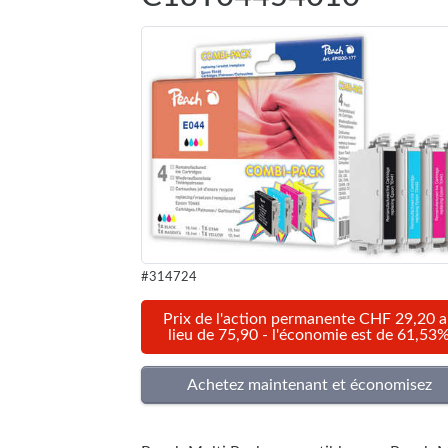
#314724
Prix de l'action permanente CHF 29,20 
lieu de 75,90 - l'économie est de 61,53