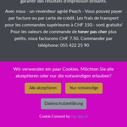
garantir des résultats d'impression brillants.
Avec nous - un revendeur agréé Peach - Vous pouvez payer
par facture ou par carte de crédit. Les frais de transport
pour les commandes supérieures à CHF 150.- sont gratuits!
Pour les valeurs de commande de
toner pas cher
plus
petits, nous facturons CHF 7.50. Commander par
téléphone: 055 422 25 90
Wir verwenden ein paar Cookies. Möchten Sie alle
akzeptieren oder nur die notwendigen erlauben?
ID: 50-j5rlja-06
Alle akzeptieren
Nur notwendige
© Copyright 2026 - New Economy GmbH / Epson Stylus C 60
Toner ❅ cartouches / jet d'encre Peach - prix discount bas
Datenschutzerklärung
permanents pour HP, Epson, Canon, OKI, et autres Prix bas
permanents
Cookie Consent by
top-app.ch