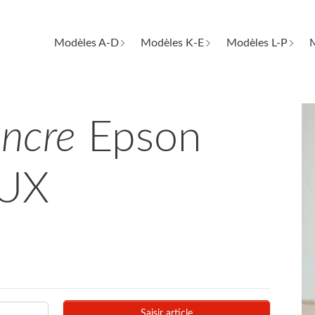
Modèles A-D
Modèles K-E
Modèles L-P
M
encre
Epson
 UX
Saisir article