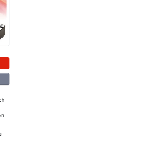
ch
\n
e