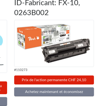
ID-Fabricant: FX-10,
0263B002
#110273
Prix de l'action permanente CHF 24,10
au
%