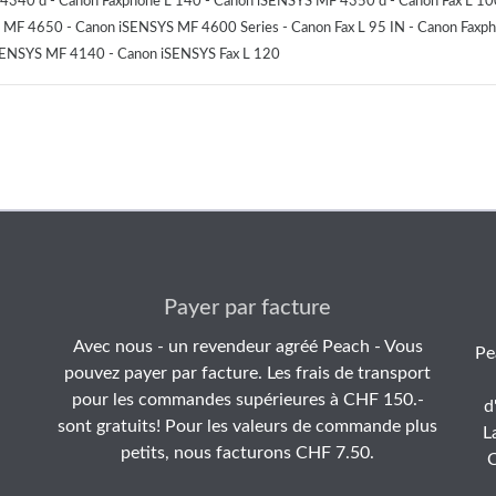
4340 d - Canon Faxphone L 140 - Canon iSENSYS MF 4350 d - Canon Fax L 10
MF 4650 - Canon iSENSYS MF 4600 Series - Canon Fax L 95 IN - Canon Faxp
SENSYS MF 4140 - Canon iSENSYS Fax L 120
Payer par facture
Avec nous - un revendeur agréé Peach - Vous
Pe
pouvez payer par facture. Les frais de transport
pour les commandes supérieures à CHF 150.-
d
sont gratuits! Pour les valeurs de commande plus
L
petits, nous facturons CHF 7.50.
C