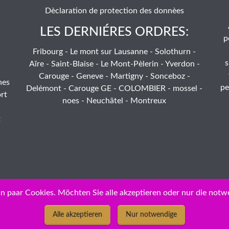
Dèclaration de protection des donnèes
LES DERNIÉRES ORDRES:
p
Fribourg - Le mont sur Lausanne - Solothurn -
s
Aïre - Saint-Blaise - Le Mont-Pèlerin - Yverdon -
Carouge - Geneve - Martigny - Sonceboz -
hes
pe
Delémont - Carouge GE - COLOMBIER - mossel -
rt
noes - Neuchâtel - Montreux
t
n paar Cookies. Möchten Sie alle akzeptieren oder nur die notw
Alle akzeptieren
Nur notwendige
ID: 14-tusg6g-07