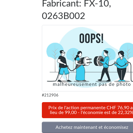
Fabricant: FX-10,
0263B002
#212906
Prix de l'action permanente CHF 76,90 
lieu de 99,00 - l'économie est de 22,32