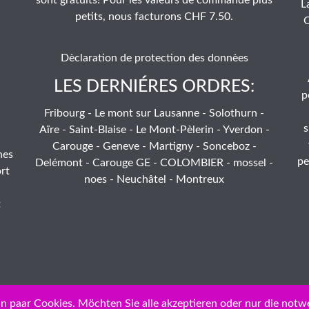
L
petits, nous facturons CHF 7.50.
C
Dèclaration de protection des donnèes
LES DERNIÉRES ORDRES:
p
Fribourg - Le mont sur Lausanne - Solothurn -
s
Aïre - Saint-Blaise - Le Mont-Pèlerin - Yverdon -
Carouge - Geneve - Martigny - Sonceboz -
hes
pe
Delémont - Carouge GE - COLOMBIER - mossel -
rt
noes - Neuchâtel - Montreux
t
n paar Cookies. Möchten Sie alle akzeptieren oder nur die notw