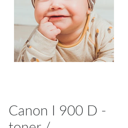
Canon I 900 D -
toner /