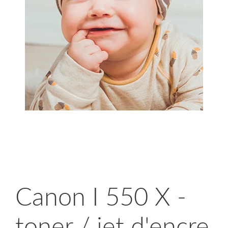
Canon I 550 X -
toner / jet d'encre