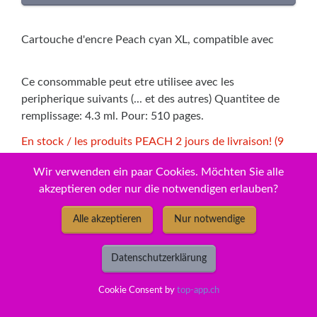
Cartouche d'encre Peach cyan XL, compatible avec
Ce consommable peut etre utilisee avec les
peripherique suivants (... et des autres) Quantitee de
remplissage: 4.3 ml. Pour: 510 pages.
En stock / les produits PEACH 2 jours de livraison! (9
pièces.)
Wir verwenden ein paar Cookies. Möchten Sie alle
akzeptieren oder nur die notwendigen erlauben?
Peach Cartouche d'encre
Alle akzeptieren
Nur notwendige
cyan, compatible avec ID-
Datenschutzerklärung
Fabricant: LC-3211C
Cookie Consent by
top-app.ch