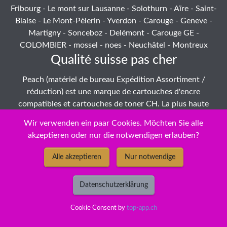
Fribourg - Le mont sur Lausanne - Solothurn - Aïre - Saint-
Blaise - Le Mont-Pèlerin - Yverdon - Carouge - Geneve -
Martigny - Sonceboz - Delémont - Carouge GE -
COLOMBIER - mossel - noes - Neuchâtel - Montreux
Qualité suisse pas cher
Peach (matériel de bureau Expédition Assortiment /
réduction) est une marque de cartouches d'encre
compatibles et cartouches de toner CH. La plus haute
qualité avec d'excellents résultats. Couleur et résistance à
Wir verwenden ein paar Cookies. Möchten Sie alle
la lumière satisfont aux exigences les plus strictes pour
akzeptieren oder nur die notwendigen erlauben?
garantir des résultats d'impression brillants.
Alle akzeptieren
Nur notwendige
Avec nous - un revendeur agréé Peach - Vous pouvez payer
par facture ou par carte de crédit. Les frais de transport
pour les commandes supérieures à CHF 150.- sont gratuits!
Datenschutzerklärung
Pour les valeurs de commande de
toner pas cher
plus
petits, nous facturons CHF 7.50. Commander par
Cookie Consent by
top-app.ch
téléphone: 055 422 25 90