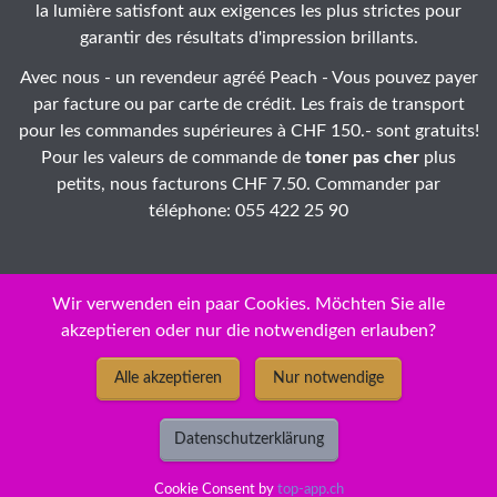
la lumière satisfont aux exigences les plus strictes pour
garantir des résultats d'impression brillants.
Avec nous - un revendeur agréé Peach - Vous pouvez payer
par facture ou par carte de crédit. Les frais de transport
pour les commandes supérieures à CHF 150.- sont gratuits!
Pour les valeurs de commande de
toner pas cher
plus
petits, nous facturons CHF 7.50. Commander par
téléphone: 055 422 25 90
Wir verwenden ein paar Cookies. Möchten Sie alle
akzeptieren oder nur die notwendigen erlauben?
ID: 56-cc3ets-08
Alle akzeptieren
Nur notwendige
© Copyright 2026 - New Economy GmbH / Brother DCP-1400
TN-6600 ( TN6600 ) Toner ❅ cartouches / jet d'encre Peach -
Datenschutzerklärung
prix discount bas permanents pour HP, Epson, Prix bas
permanents
Cookie Consent by
top-app.ch